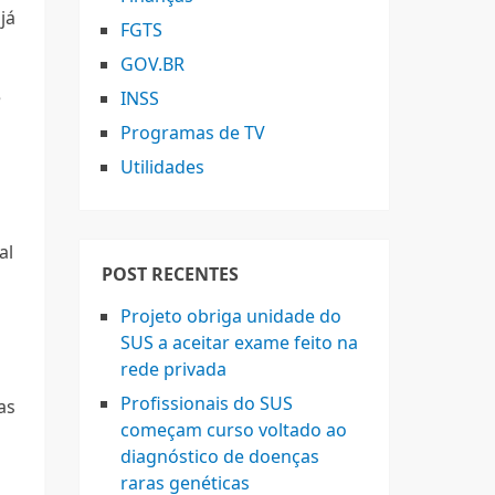
já
FGTS
GOV.BR
é
INSS
Programas de TV
Utilidades
al
POST RECENTES
Projeto obriga unidade do
SUS a aceitar exame feito na
rede privada
Profissionais do SUS
as
começam curso voltado ao
diagnóstico de doenças
raras genéticas