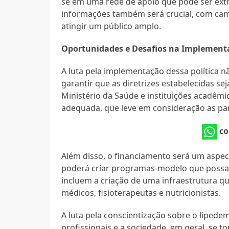
se em uma rede de apoio que pode ser ext
informações também será crucial, com camp
atingir um público amplo.
Oportunidades e Desafios na Implementa
A luta pela implementação dessa política n
garantir que as diretrizes estabelecidas s
Ministério da Saúde e instituições acadê
adequada, que leve em consideração as par
co
Além disso, o financiamento será um aspec
poderá criar programas-modelo que possam
incluem a criação de uma infraestrutura q
médicos, fisioterapeutas e nutricionistas.
A luta pela conscientização sobre o lipede
profissionais e a sociedade, em geral, se