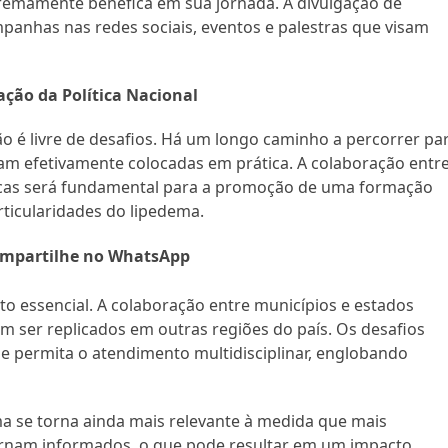
remamente benéfica em sua jornada. A divulgação de
anhas nas redes sociais, eventos e palestras que visam
ção da Política Nacional
ão é livre de desafios. Há um longo caminho a percorrer pa
ejam efetivamente colocadas em prática. A colaboração entr
micas será fundamental para a promoção de uma formação
ticularidades do lipedema.
mpartilhe no WhatsApp
to essencial. A colaboração entre municípios e estados
 ser replicados em outras regiões do país. Os desafios
ue permita o atendimento multidisciplinar, englobando
ma se torna ainda mais relevante à medida que mais
 tornam informados, o que pode resultar em um impacto