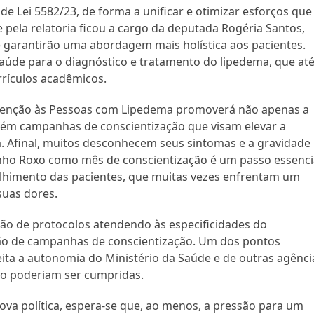
de Lei 5582/23, de forma a unificar e otimizar esforços que 
pela relatoria ficou a cargo da deputada Rogéria Santos,
e garantirão uma abordagem mais holística aos pacientes.
 saúde para o diagnóstico e tratamento do lipedema, que at
rrículos acadêmicos.
Atenção às Pessoas com Lipedema promoverá não apenas a
bém campanhas de conscientização que visam elevar a
. Afinal, muitos desconhecem seus sintomas e a gravidade
Junho Roxo como mês de conscientização é um passo essenci
olhimento das pacientes, que muitas vezes enfrentam um
suas dores.
ação de protocolos atendendo às especificidades do
o de campanhas de conscientização. Um dos pontos
eita a autonomia do Ministério da Saúde e de outras agênci
ão poderiam ser cumpridas.
ova política, espera-se que, ao menos, a pressão para um