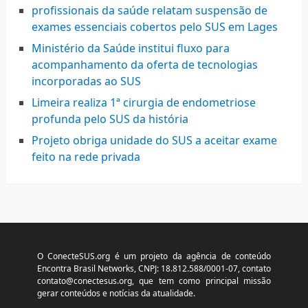
profissionais da saúde relatam suspensão de
exames essenciais cobertos pelo SUS em Lages
Ministério da Saúde institui fluxo para
acompanhamento da oferta de tecnologias
incorporadas ao SUS
Limeira realiza 1ª cirurgia de endometriose
profunda pelo SUS da história
Projeto obriga unidade do SUS a aceitar exame
feito na rede privada
O ConecteSUS.org é um projeto da agência de conteúdo
Encontra Brasil Networks, CNPJ: 18.812.588/0001-07, contato
contato@conectesus.org
, que tem como principal missão
gerar conteúdos e notícias da atualidade.