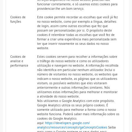
funcionar corretamente, e só usamos estes cookies para
providenciar-lhe um bom serviço.
Cookies de
Este cookie permite recordar as escolhas que você já fez
funções
no nosso website, como por exemplo a língua, detalhes
de login, assim como outras escolhas que fez que
possam ser personalizadas por si. O propósito deste
cookies é relembrar todas as escolhas que você fez de
formar a criar uma experiência mais personalizada sem
ter que inserir novamente os seus dados no nosso
website.
Cookies de
Estes cookies servem para recolher a informações sobre
analise e
o tráfego do nosso website e como os utilizadores
performance
utilização e navegam no website. A informação recolhida
não identifica em particular nenhum utilizador. Inclui o
número de visitantes no nosso website, os websites que
indicam o nosso website, as páginas que os utilizadores
visitam, os possíveis websites que eles visitaram
anteriormente e outras informações similares. Nós
utilizamos estas informações para melhorar e monitorar
a atividade do nosso website.
Nós utilizamos o Google Analytics com este propósito.
Google Analytics utiliza os seus próprio cookies. É
somente utilizado para melhorar a forma como o nosso
website funciona. Poderá saber mais informação sobre os
cookies do Google Analytics
aqui:
https://developers.google.com/
analytics/resources/concepts/gaConceptsCookies
Saiba
mais como o Google protege os seus dados aqui: