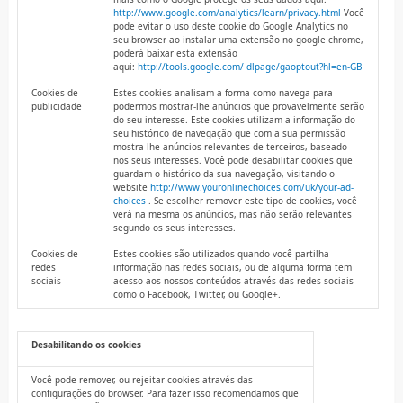
http://www.google.com/analytics/learn/privacy.html
Você
pode evitar o uso deste cookie do Google Analytics no
seu browser ao instalar uma extensão no google chrome,
poderá baixar esta extensão
aqui:
http://tools.google.com/ dlpage/gaoptout?hl=en-GB
Cookies de
Estes cookies analisam a forma como navega para
publicidade
podermos mostrar-lhe anúncios que provavelmente serão
do seu interesse. Este cookies utilizam a informação do
seu histórico de navegação que com a sua permissão
mostra-lhe anúncios relevantes de terceiros, baseado
nos seus interesses. Você pode desabilitar cookies que
guardam o histórico da sua navegação, visitando o
website
http://www.youronlinechoices.com/uk/your-ad-
choices
. Se escolher remover este tipo de cookies, você
verá na mesma os anúncios, mas não serão relevantes
segundo os seus interesses.
Cookies de
Estes cookies são utilizados quando você partilha
redes
informação nas redes sociais, ou de alguma forma tem
sociais
acesso aos nossos conteúdos através das redes sociais
como o Facebook, Twitter, ou Google+.
Desabilitando os cookies
Você pode remover, ou rejeitar cookies através das
configurações do browser. Para fazer isso recomendamos que