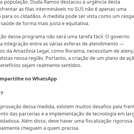
 a população. Duda Ramos destacou a urgência desta
nfrentar as filas intermináveis no SUS não é apenas uma
 para os cidadãos. A medida pode ser vista como um resga
saúde de forma mais justa e equitativa.
ção desse programa não será uma tarefa fácil. O governo
 a integração entre as várias esferas de atendimento —
ados da Amazônia Legal, como Roraima, necessitam de aten
alistas nessa região. Portanto, a criação de um plano de aç
enefícios sejam realmente sentidos.
mpartilhe no WhatsApp
r?
provação dessa medida, existem muitos desafios pela fren
mento das parcerias e a implementação de tecnologia em lar
idadosa. Além disso, deve haver uma fiscalização rigorosa
 realmente cheguem a quem precisa.