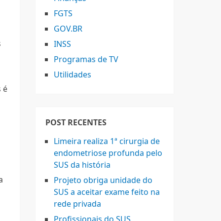
FGTS
GOV.BR
s
INSS
Programas de TV
Utilidades
 é
POST RECENTES
Limeira realiza 1ª cirurgia de
endometriose profunda pelo
SUS da história
a
Projeto obriga unidade do
SUS a aceitar exame feito na
rede privada
Profissionais do SUS