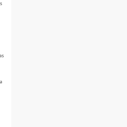
os
as
ia
m