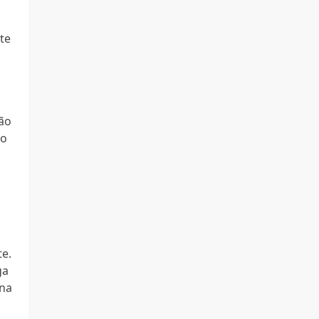
te
ção
ão
te.
ga
 na