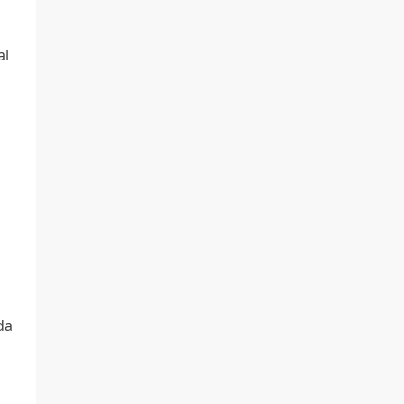
al
da