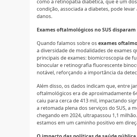
como a retinopatia diabética, que é um dos
condição, associada a diabetes, pode levar
danos.
Exames oftalmológicos no SUS disparam
Quando falamos sobre os
exames oftalmo
a diversidade de modalidades de exames qu
principais de exames: biomicroscopia de fu
binocular e retinografia fluorescente bin
notável, reforçando a importância da dete
Além disso, os dados indicam que, entre j
oftalmológicos era de aproximadamente 6
caiu para cerca de 413 mil, impactando sig
a retomada plena dos serviços do SUS, a 
chegando em 2024, ultrapassou 1,1 milhão.
estamos em um caminho positivo em direção
O impacto das políticas de saúde pública