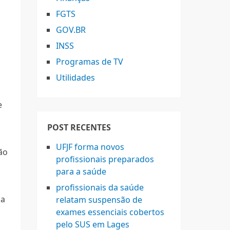
FGTS
GOV.BR
INSS
Programas de TV
Utilidades
e
POST RECENTES
UFJF forma novos
ão
profissionais preparados
para a saúde
profissionais da saúde
ma
relatam suspensão de
exames essenciais cobertos
pelo SUS em Lages