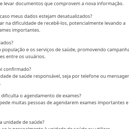
ante levar documentos que comprovem a nova informação.
o caso meus dados estejam desatualizados?
ar na dificuldade de recebê-los, potencialmente levando a
xames importantes.
dados?
a população e os serviços de saúde, promovendo campanh
es entre os usuários.
i confirmado?
nidade de saúde responsável, seja por telefone ou mensage
.
ne dificulta o agendamento de exames?
 impede muitas pessoas de agendarem exames importantes e
 a unidade de saúde?
se ir pessoalmente à unidade de saúde ou utilizar