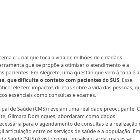
tema crucial que toca a vida de milhões de cidadãos.
erramenta que se propõe a otimizar o atendimento e a
os pacientes. Em Alegrete, uma questão que vem à tona é a
ne, que dificulta o contato com pacientes do SUS
. Esse
ico; ele tem impactos diretos sobre a vida das pessoas, q
ços essenciais como consultas e exames.
ipal de Saúde (CMS) revelam uma realidade preocupante. 
idente, Gilmara Domingues, abordaram como dados
ecessária para o agendamento de consultas e a realização 
il articulação entre os serviços de saúde e a população. E
o de Saúde (SUS) é visto como um salvaguarda, mas essa