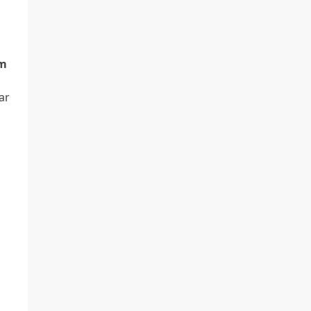
om
ar