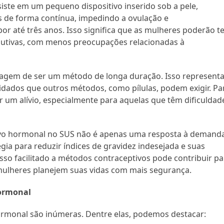
siste em um pequeno dispositivo inserido sob a pele,
s de forma contínua, impedindo a ovulação e
r até três anos. Isso significa que as mulheres poderão t
dutivas, com menos preocupações relacionadas à
ntagem de ser um método de longa duração. Isso represent
cuidados que outros métodos, como pílulas, podem exigir. Pa
um alívio, especialmente para aquelas que têm dificuldad
ptivo hormonal no SUS não é apenas uma resposta à demand
a para reduzir índices de gravidez indesejada e suas
sso facilitado a métodos contraceptivos pode contribuir pa
mulheres planejem suas vidas com mais segurança.
Hormonal
ormonal são inúmeras. Dentre elas, podemos destacar: