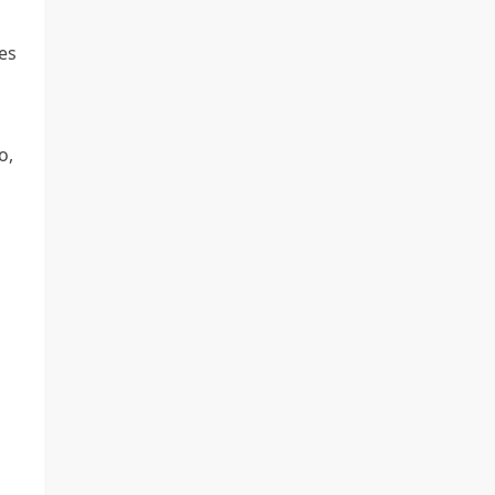
es
o,