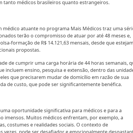
em tanto médicos brasileiros quanto estrangeiros.
um médico atuante no programa Mais Médicos traz uma séri
cionados terão o compromisso de atuar por até 48 meses e,
bolsa-formação de R$ 14.121,63 mensais, desde que esteja
ionais propostas.
dade de cumprir uma carga horária de 44 horas semanais, 
ue incluem ensino, pesquisa e extensão, dentro das unidad
eles que precisarem mudar de domicílio em razão de sua
uda de custo, que pode ser significantemente benéfica.
ma oportunidade significativa para médicos e para a
ão imensos. Muitos médicos enfrentam, por exemplo, a
as, costumes e realidades sociais. O contexto de
as vezes, pode ser desafiador e emocionalmente desgastan