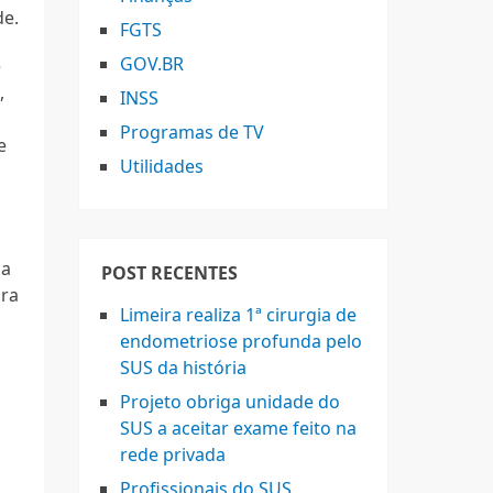
de.
FGTS
GOV.BR
e
,
INSS
Programas de TV
e
Utilidades
ma
POST RECENTES
ara
Limeira realiza 1ª cirurgia de
endometriose profunda pelo
SUS da história
Projeto obriga unidade do
SUS a aceitar exame feito na
rede privada
m
Profissionais do SUS