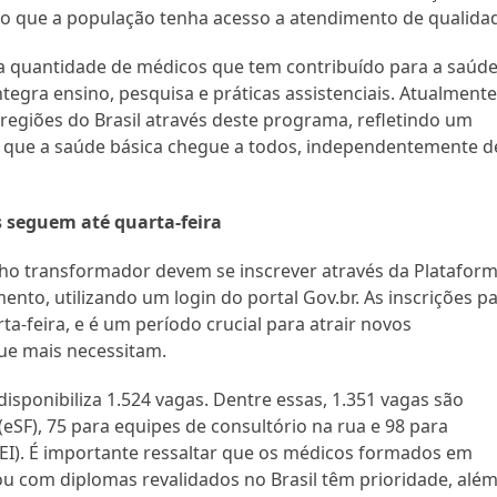
do que a população tenha acesso a atendimento de qualida
a quantidade de médicos que tem contribuído para a saúd
gra ensino, pesquisa e práticas assistenciais. Atualmente
regiões do Brasil através deste programa, refletindo um
r que a saúde básica chegue a todos, independentemente d
 seguem até quarta-feira
lho transformador devem se inscrever através da Platafor
to, utilizando um login do portal Gov.br. As inscrições p
-feira, e é um período crucial para atrair novos
que mais necessitam.
isponibiliza 1.524 vagas. Dentre essas, 1.351 vagas são
eSF), 75 para equipes de consultório na rua e 98 para
DSEI). É importante ressaltar que os médicos formados em
 ou com diplomas revalidados no Brasil têm prioridade, alé