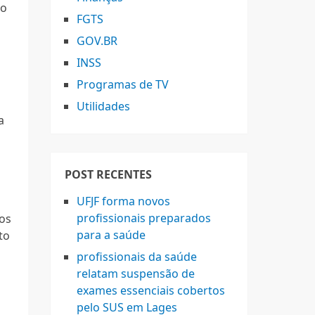
lo
FGTS
GOV.BR
INSS
Programas de TV
Utilidades
a
POST RECENTES
UFJF forma novos
profissionais preparados
os
para a saúde
to
profissionais da saúde
relatam suspensão de
exames essenciais cobertos
pelo SUS em Lages