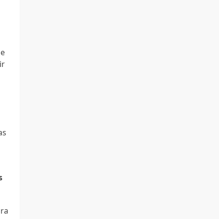
de
ir
as
s
ara