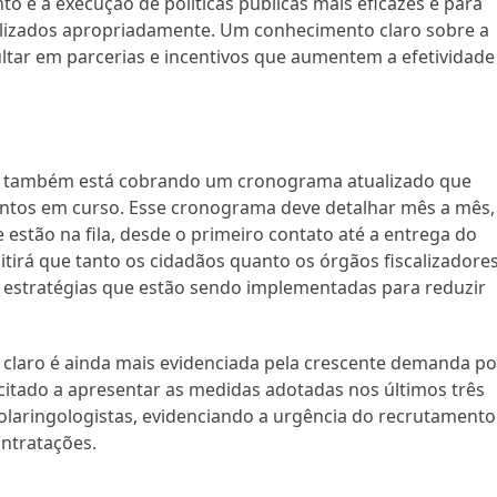
to e a execução de políticas públicas mais eficazes e para
tilizados apropriadamente. Um conhecimento claro sobre a
tar em parcerias e incentivos que aumentem a efetividade
ça também está cobrando um cronograma atualizado que
entos em curso. Esse cronograma deve detalhar mês a mês,
estão na fila, desde o primeiro contato até a entrega do
tirá que tanto os cidadãos quanto os órgãos fiscalizadore
s estratégias que estão sendo implementadas para reduzir
claro é ainda mais evidenciada pela crescente demanda po
icitado a apresentar as medidas adotadas nos últimos três
olaringologistas, evidenciando a urgência do recrutamento
ontratações.