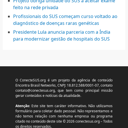
Projeto obriga unidade do SUS a aceitar exame
feito na rede privada
Profissionais do SUS começam curso voltado ao
diagnóstico de doenças raras genéticas
Presidente Lula anuncia parceria com a Índia
para modernizar gestão de hospitais do SUS
O ConecteSUS.org é um projeto da agência de conteúdo
Encontra Brasil Networks, CNPJ: 18.812.588/0001-07, contato
contato@conectesus.org
, que tem como principal missão
gerar conteúdos e notícias da atualidade.
Atenção:
Este site tem caráter informativo. Não utilizamos
formulário para coletar dado pessoal. Não representamos e
não temos relação com nenhuma empresa ou programa
citado no conteúdo deste site © 2026 conectesus.org – Todos
os direitos reservados.