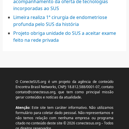
acompanhamento da oferta de tecnologias
incorporadas ao SUS
Limeira realiza 1ª cirurgia de endometriose
profunda pelo SUS da história
Projeto obriga unidade do SUS a aceitar exame
feito na rede privada
O ConecteSUS.org é um projeto da agência de conteúdo
Encontra Brasil Networks, CNPJ: 18.812.588/0001-07, contato
contato@conectesus.org
, que tem como principal missão
gerar conteúdos e notícias da atualidade.
Atenção:
Este site tem caráter informativo. Não utilizamos
formulário para coletar dado pessoal. Não representamos e
não temos relação com nenhuma empresa ou programa
citado no conteúdo deste site © 2026 conectesus.org – Todos
os direitos reservados.