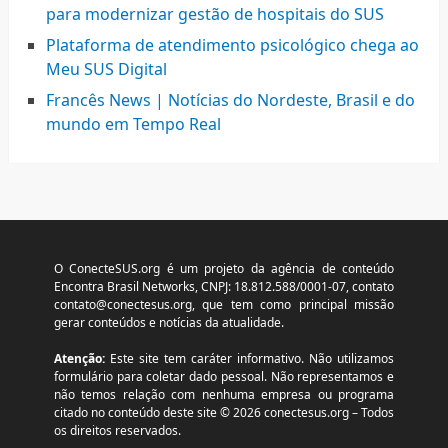
para modernizar gestão de hospitais do SUS
Plataforma de atendimento psicológico chega ao
Meu SUS Digital
Francês News | Notícias do Nordeste, Brasil e do
mundo em Tempo Real
O ConecteSUS.org é um projeto da agência de conteúdo
Encontra Brasil Networks, CNPJ: 18.812.588/0001-07, contato
contato@conectesus.org
, que tem como principal missão
gerar conteúdos e notícias da atualidade.
Atenção:
Este site tem caráter informativo. Não utilizamos
formulário para coletar dado pessoal. Não representamos e
não temos relação com nenhuma empresa ou programa
citado no conteúdo deste site © 2026 conectesus.org – Todos
os direitos reservados.