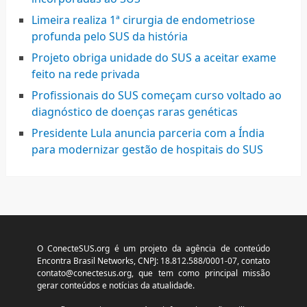
Limeira realiza 1ª cirurgia de endometriose
profunda pelo SUS da história
Projeto obriga unidade do SUS a aceitar exame
feito na rede privada
Profissionais do SUS começam curso voltado ao
diagnóstico de doenças raras genéticas
Presidente Lula anuncia parceria com a Índia
para modernizar gestão de hospitais do SUS
O ConecteSUS.org é um projeto da agência de conteúdo
Encontra Brasil Networks, CNPJ: 18.812.588/0001-07, contato
contato@conectesus.org
, que tem como principal missão
gerar conteúdos e notícias da atualidade.