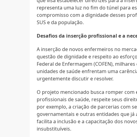
que visa estabelecer diretrizes para a in
representa uma luz no fim do túnel para e
compromisso com a dignidade desses profi
SUS e da população.
Desafios da inserção profissional e a ne
A inserção de novos enfermeiros no merc
questão de dignidade e respeito ao esfor
Federal de Enfermagem (COFEN), milhares 
unidades de saúde enfrentam uma carência
urgentemente discutir e resolver.
O projeto mencionado busca romper com es
profissionais de saúde, respeite seus dire
por exemplo, a criação de parcerias com se
governamentais e outras entidades que já 
facilita a inclusão e a capacitação dos nov
insubstituíveis.