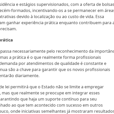
idência e estágios supervisionados, com a oferta de bolsas
 recém-formados, incentivando-os a se permanecer em área
rativas devido à localização ou ao custo de vida. Essa
am ganhar experiência prática enquanto contribuem para 
precisam.
prática
 passa necessariamente pelo reconhecimento da importânc
l, mas a prática é o que realmente forma profissionais
 demanda por atendimentos de qualidade é constante e
ínua são a chave para garantir que os novos profissionais
entarão diariamente.
de lei permitirá que o Estado não se limite a empregar
s, mas que realmente se preocupe em integrar esses
garantindo que haja um suporte contínuo para seu
linhado ao que tem acontecido com sucesso em outros
buco, onde iniciativas semelhantes já mostraram resultado