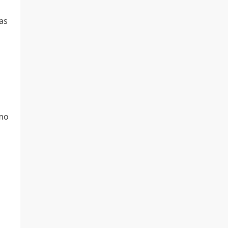
as
a
omo