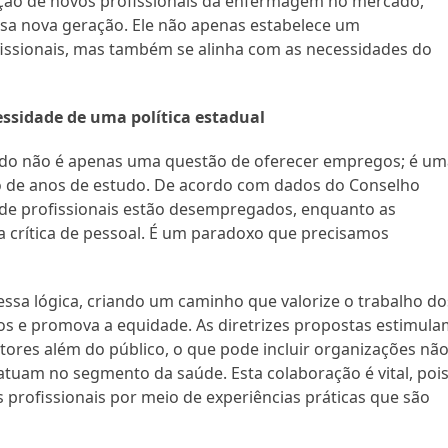
serção de novos profissionais da enfermagem no mercado,
ssa nova geração. Ele não apenas estabelece um
ssionais, mas também se alinha com as necessidades do
cessidade de uma política estadual
ado não é apenas uma questão de oferecer empregos; é um
ço de anos de estudo. De acordo com dados do Conselho
de profissionais estão desempregados, enquanto as
 crítica de pessoal. É um paradoxo que precisamos
sa lógica, criando um caminho que valorize o trabalho do
itos e promova a equidade. As diretrizes propostas estimula
tores além do público, o que pode incluir organizações nã
atuam no segmento da saúde. Esta colaboração é vital, poi
os profissionais por meio de experiências práticas que são