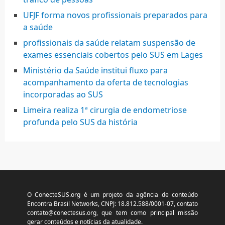
UFJF forma novos profissionais preparados para
a saúde
profissionais da saúde relatam suspensão de
exames essenciais cobertos pelo SUS em Lages
Ministério da Saúde institui fluxo para
acompanhamento da oferta de tecnologias
incorporadas ao SUS
Limeira realiza 1ª cirurgia de endometriose
profunda pelo SUS da história
O ConecteSUS.org é um projeto da agência de conteúdo
Encontra Brasil Networks, CNPJ: 18.812.588/0001-07, contato
contato@conectesus.org
, que tem como principal missão
gerar conteúdos e notícias da atualidade.