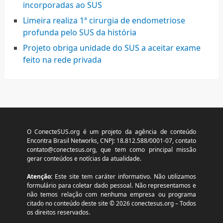
incorporadas ao SUS
Limeira realiza 1ª cirurgia de endometriose
profunda pelo SUS da história
Projeto obriga unidade do SUS a aceitar exame
feito na rede privada
O ConecteSUS.org é um projeto da agência de conteúdo
Encontra Brasil Networks, CNPJ: 18.812.588/0001-07, contato
contato@conectesus.org
, que tem como principal missão
gerar conteúdos e notícias da atualidade.
Atenção:
Este site tem caráter informativo. Não utilizamos
formulário para coletar dado pessoal. Não representamos e
não temos relação com nenhuma empresa ou programa
citado no conteúdo deste site © 2026 conectesus.org – Todos
os direitos reservados.