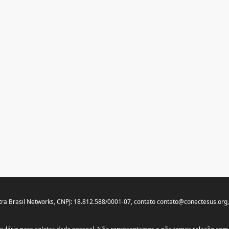
ra Brasil Networks, CNPJ: 18.812.588/0001-07, contato
contato@conectesus.org