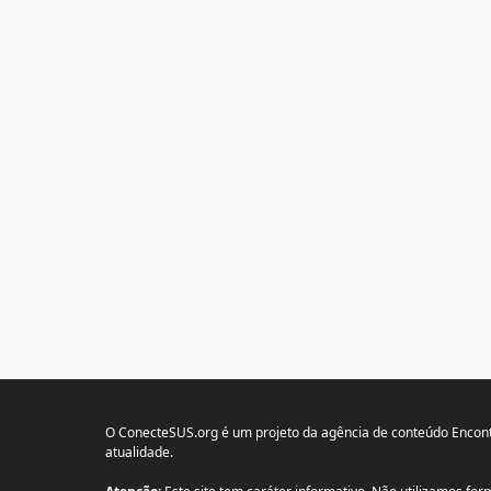
O ConecteSUS.org é um projeto da agência de conteúdo Encont
atualidade.