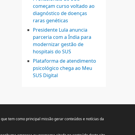
começam curso voltado ao
diagnóstico de doenças
raras genéticas
Presidente Lula anuncia
parceria com a Índia para
modernizar gestão de
hospitais do SUS
Plataforma de atendimento
psicológico chega ao Meu
SUS Digital
, que tem como principal missão gerar conteúdos e notícias da